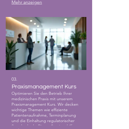
Mehr anzeigen
Kardiologen und bleiben Sie über die
aktuellsten Entwicklungen auf dem
Laufenden.
03.
Praxismanagement Kurs
Optimieren Sie den Betrieb Ihrer
medizinischen Praxis mit unserem
Praxismanagement Kurs. Wir decken
wichtige Themen wie effiziente
Patientenaufnahme, Terminplanung
und die Einhaltung regulatorischer
Standards ab. Dieses Seminar hilft