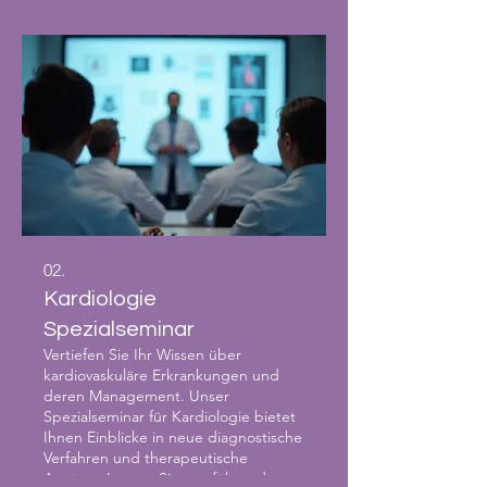
auszustatten. Der Kurs ist
praxisorientiert und stellt sicher, dass
Sie das Gelernte sofort anwenden
können.
02.
Kardiologie
Spezialseminar
Vertiefen Sie Ihr Wissen über
kardiovaskuläre Erkrankungen und
deren Management. Unser
Spezialseminar für Kardiologie bietet
Ihnen Einblicke in neue diagnostische
Verfahren und therapeutische
Ansätze. Lernen Sie von führenden