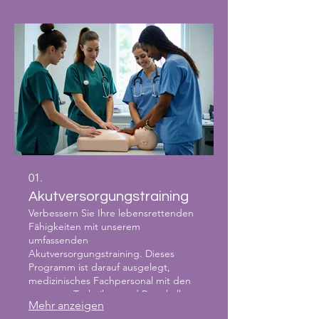
01.
Akutversorgungstraining
Verbessern Sie Ihre lebensrettenden
Fähigkeiten mit unserem
umfassenden
Akutversorgungstraining. Dieses
Programm ist darauf ausgelegt,
medizinisches Fachpersonal mit den
neuesten Techniken und Protokollen
Mehr anzeigen
für die Notfallbehandlung