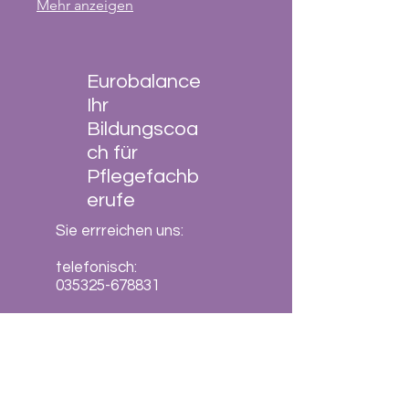
Mehr anzeigen
Ihnen, die Zufriedenheit der
Patienten zu steigern und die
Effizienz Ihres Teams zu verbessern.
Eurobalance
Ihr
Bildungscoa
ch für
Pflegefachb
erufe
Sie errreichen uns:
telefonisch:
035325-678831
Montag, Dienstag,
Donnerstag
von 10.00 Uhr bis 16.00
Uhr