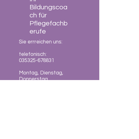
Bildungscoa
ch für
Pflegefachb
erufe
Sie errreichen uns:
telefonisch:
035325-678831
Montag, Dienstag,
Donnerstag
von 10.00 Uhr bis 16.00
Uhr
Freitag
von 10.00 Uhr bis 12.30
Uhr
Kontaktformular