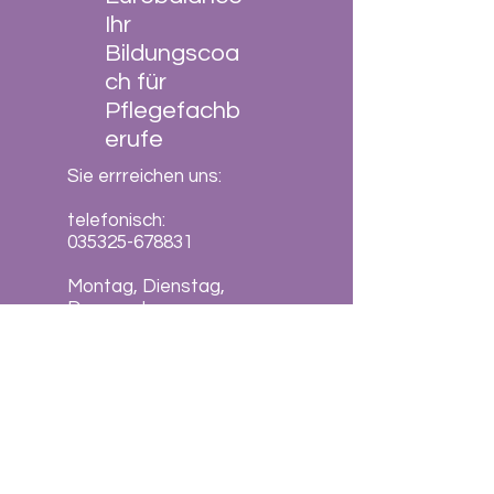
Ihr
Bildungscoa
ch für
Pflegefachb
erufe
Sie errreichen uns:
telefonisch:
035325-678831
Montag, Dienstag,
Donnerstag
von 10.00 Uhr bis 16.00
Uhr
Freitag
von 10.00 Uhr bis 12.30
Uhr
Kontaktformular