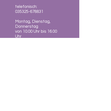
telefonisch:
035325-678831
Montag, Dienstag,
Donnerstag
von 10.00 Uhr bis 16.00
Uhr
Freitag
von 10.00 Uhr bis 12.30
Uhr
Kontaktformular
Info
E-Mail:
info@eurobalance.de